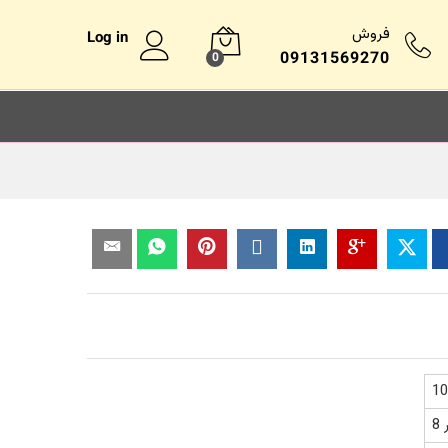
فروش
Log in
09131569270
0
ر