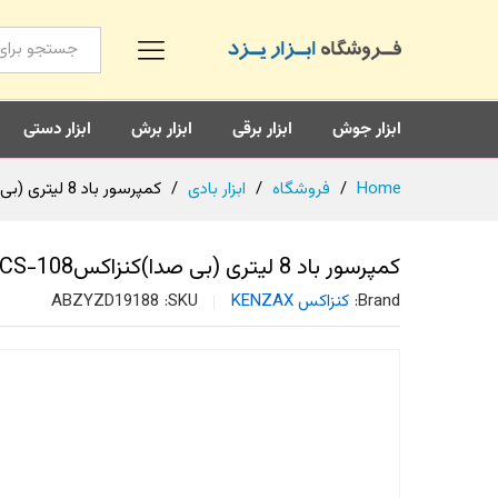
همه محصولات
ابزار جوش
ابزار برقی
ابزار برش
ابزار دستی
Home
/
فروشگاه
/
ابزار بادی
/
کمپرسور باد 8 لیتری (بی صدا)کنزاکسKACS-108
کمپرسور باد 8 لیتری (بی صدا)کنزاکسKACS-108
Brand:
کنزاکس KENZAX
SKU:
ABZYZD19188