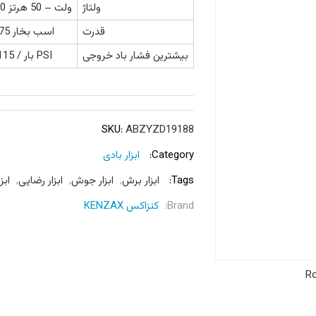
ولتاژ
220 ولت – 50 هرتز
قدرت
0/75 اسب بخار
بیشترین فشار باد خروجی
8 بار / 115 PSI
SKU:
ABZYZD19188
Category:
ابزار بادی
Tags:
ابزار برش
,
ابزار جوش
,
ابزار رضایی
,
ابزا
Brand:
کنزاکس KENZAX
Ro