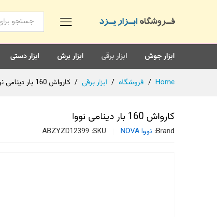
همه محصولات
ابزار جوش
ابزار برقی
ابزار برش
ابزار دستی
Home
/
فروشگاه
/
ابزار برقی
/
کارواش 160 بار دینامی نووا
کارواش 160 بار دینامی نووا
Brand:
نووا NOVA
SKU:
ABZYZD12399