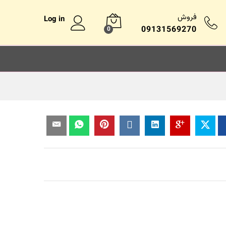
فروش
Log in
09131569270
0