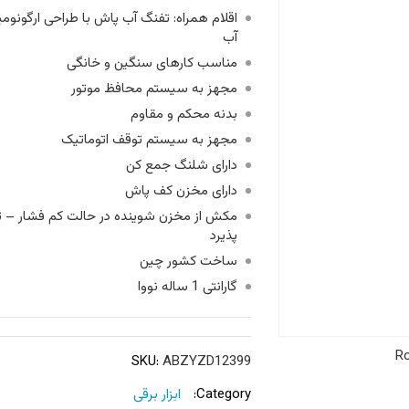
اقلام همراه: تفنگ آب پاش با طراحی ارگونو
آب
مناسب کارهای سنگین و خانگی
مجهز به سیستم محافظ موتور
بدنه محکم و مقاوم
مجهز به سیستم توقف اتوماتیک
دارای شلنگ جمع کن
دارای مخزن کف پاش
مکش از مخزن شوینده در حالت کم فشار – ت
پذیرد
ساخت کشور چین
گارانتی 1 ساله نووا
Ro
SKU:
ABZYZD12399
Category:
ابزار برقی