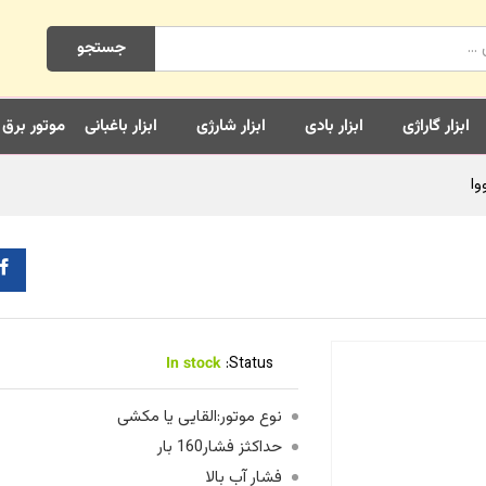
جستجو
ابزار گاراژی
ابزار بادی
ابزار شارژی
ابزار باغبانی
موتور برق
In stock
Status:
نوع موتور:القایی یا مکشی
حداکثز فشار160 بار
فشار آب بالا