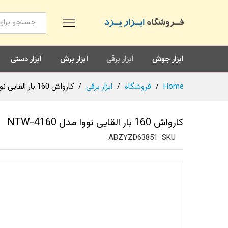
همه محصولات
ابزار جوش
ابزار برقی
ابزار برش
ابزار دستی
Home
/
فروشگاه
/
ابزار برقی
/
کارواش 160 بار القایی نووا مدل NTW-4160
کارواش 160 بار القایی نووا مدل NTW-4160
ABZYZD63851
SKU: