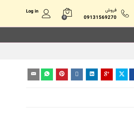
فروش
Log in
09131569270
0