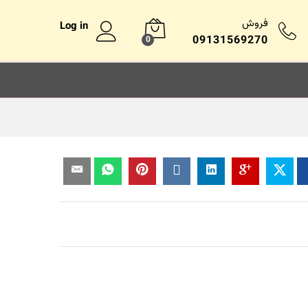
فروش
Log in
09131569270
0