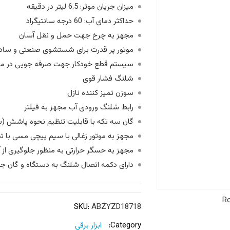
میزان جریان موثر: 6.5 لیتر در دقیقه
حداکثر دمای آب: 60 درجه سانتیگراد
مجهز به چرخ جهت حمل و نقل آسان
موتور پر قدرت برای شستشوی صنعتی و ساد
سیستم قطع خودکار جهت صرفه جویی در مص
شلنگ فشار قوی
سوزن تمیز کننده نازل
رابط شلنگ ورودی آب مجهز به فیلتر
گان سه تکه با قابلیت تنظیم نحوه پاشش (س
مجهز به موتور زغالی با سیم پیچی مسی با تحمل دما 200 درج
مجهز به حسگر حرارتی به منظور جلوگیری از 
دارای دکمه اتصال شلنگ به دستگاه و گان
Ro
SKU:
ABZYZD18718
Category:
ابزار برقی