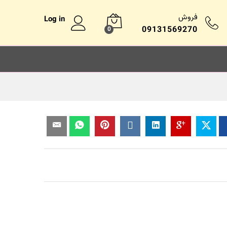
فروش
Log in
09131569270
0