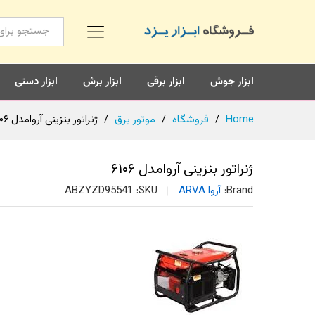
همه محصولات
ابزار جوش
ابزار برقی
ابزار برش
ابزار دستی
Home
/
فروشگاه
/
موتور برق
/
ژنراتور بنزینی آروامدل ۶۱۰۶
ژنراتور بنزینی آروامدل ۶۱۰۶
Brand:
آروا ARVA
SKU:
ABZYZD95541