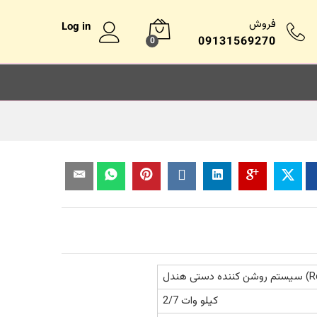
فروش
Log in
09131569270
0
هندل (Recoil)
2/7 کیلو وات