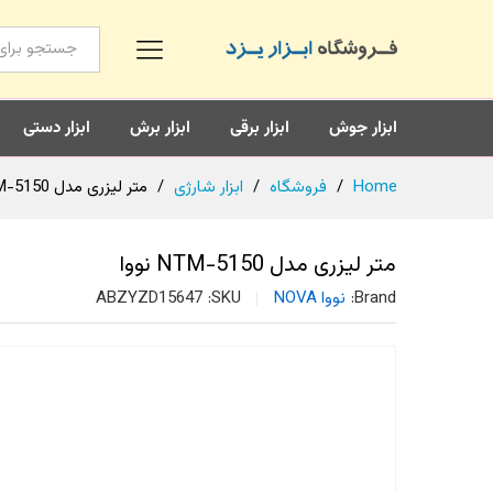
همه محصولات
ابزار جوش
ابزار برقی
ابزار برش
ابزار دستی
Home
/
فروشگاه
/
ابزار شارژی
/
متر لیزری مدل NTM-5150 نووا
متر لیزری مدل NTM-5150 نووا
Brand:
نووا NOVA
SKU:
ABZYZD15647