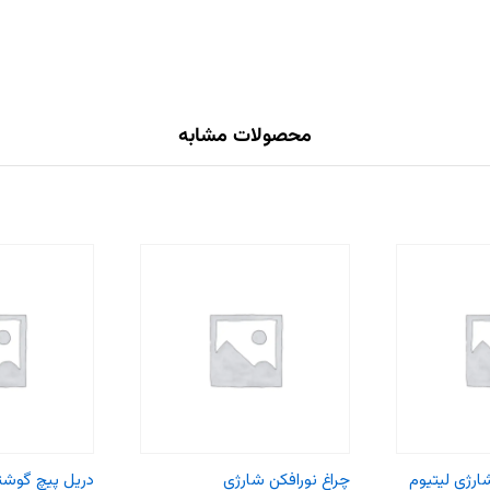
محصولات مشابه
رژی لیتیوم
چراغ نورافکن شارژی
دریل پیچ گوش