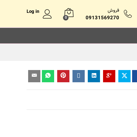
فروش
Log in
09131569270
0