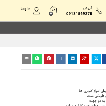
فروش
Log in
09131569270
0
 طولانی مدت
به دو جهت
ت سهولت حین کارکرد مداوم