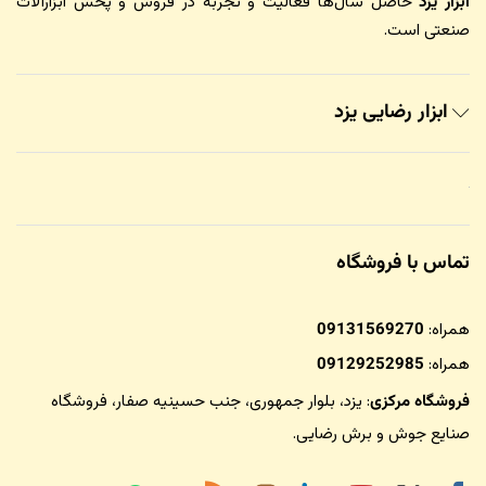
ابزار یزد
حاصل سال‌ها فعالیت و تجربه در فروش و پخش ابزارآلات
صنعتی است.
ابزار رضایی یزد
تماس با فروشگاه
همراه:
09131569270
همراه:
09129252985
فروشگاه مرکزی
: یزد، بلوار جمهوری، جنب حسینیه صفار،
فروشگاه
صنایع جوش و برش رضایی
.