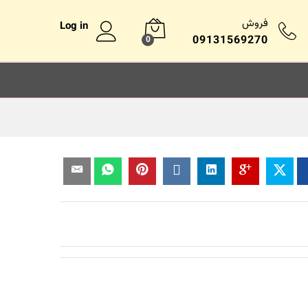
فروش
Log in
09131569270
0