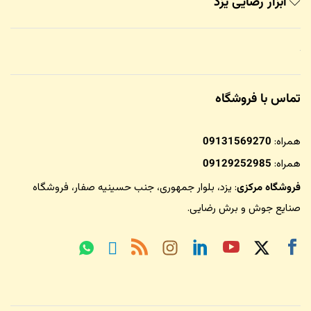
ابزار رضایی یزد
تماس با فروشگاه
همراه:
09131569270
همراه:
09129252985
فروشگاه مرکزی
: یزد، بلوار جمهوری، جنب حسینیه صفار،
فروشگاه
صنایع جوش و برش رضایی
.