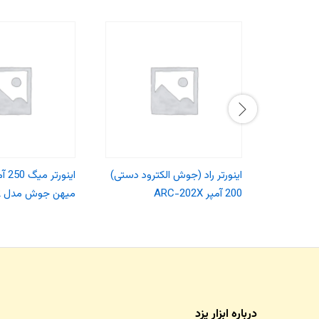
اینورتر راد (جوش الکترود دستی)
اینور
200 آمپر ARC-202X
میهن جوش مدل 250A CO2
درباره ابزار یزد