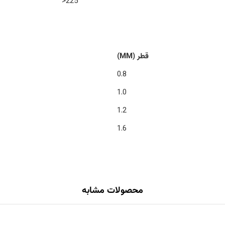
225<
قطر (MM)
0.8
1.0
1.2
1.6
محصولات مشابه