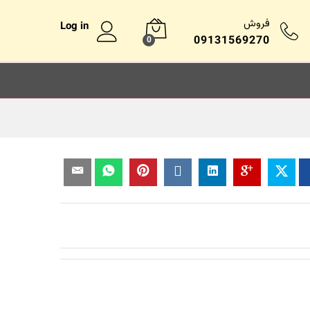
فروش
Log in
09131569270
0