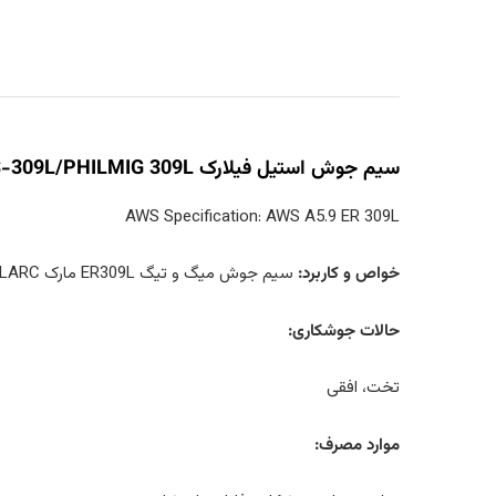
سیم جوش استیل فیلارک PTS-309L/PHILMIG 309L
AWS Specification: AWS A5.9 ER 309L
خواص و کاربرد:
سیم جوش میگ و تیگ ER309L مارک FILARC این سیم جوش از دسته سیم جوش های stainless steel می باشد.
حالات جوشکاری:
تخت، افقی
موارد مصرف: