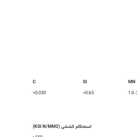
C
SI
MN
0.030>
0.65>
1.0-
استحکام کششی (KSI N/MM2)