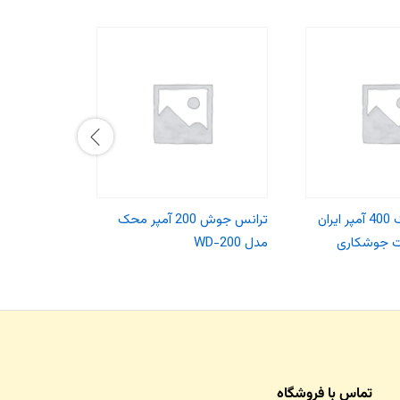
اینورتر میگ مگ 400 آمپر ایران
ترانس جوش 200 آمپر محک
یت جوشکاری
مدل WD-200
آینهل مدل BT-EW200
تماس با فروشگاه