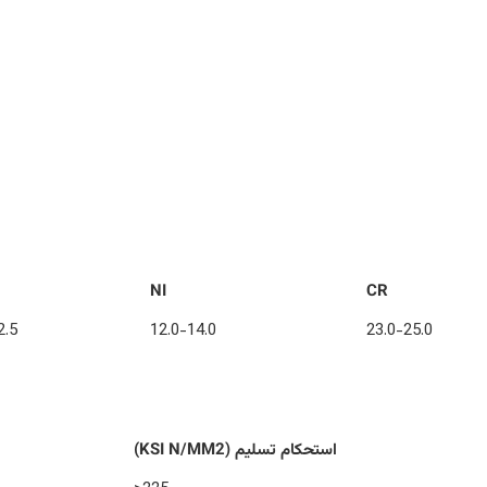
NI
CR
2.5
12.0-14.0
23.0-25.0
استحکام تسلیم (KSI N/MM2)