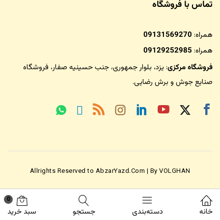
تماس با فروشگاه
همراه:
09131569270
همراه:
09129252985
فروشگاه مرکزی
: یزد، بلوار جمهوری، جنب حسینیه صفار،
فروشگاه
صنایع جوش و برش رضایی
.
Allrights Reserved to AbzarYazd.Com | By VOLGHAN
0
خانه
دسته‌بندی
جستجو
سبد خرید