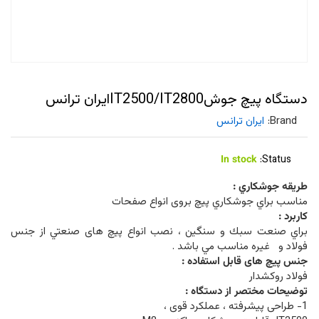
دستگاه پیچ جوشIT2500/IT2800ایران ترانس
Brand:
ایران ترانس
In stock
Status:
طريقه جوشكاري :
مناسب براي جوشكاري پیچ بروی انواع صفحات
كاربرد :
براي صنعت سبك و سنگين ، نصب انواع پیچ های صنعتي از جنس
فولاد و غيره مناسب مي باشد .
جنس پیچ های قابل استفاده :
فولاد روکشدار
توضيحات مختصر از دستگاه :
1- طراحی پیشرفته ، عملکرد قوی ،