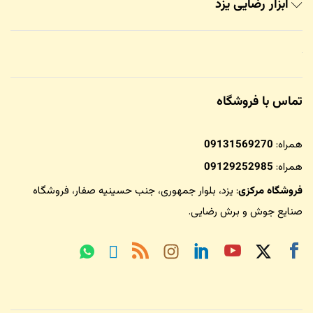
ابزار رضایی یزد
تماس با فروشگاه
همراه:
09131569270
همراه:
09129252985
فروشگاه مرکزی
: یزد، بلوار جمهوری، جنب حسینیه صفار،
فروشگاه
صنایع جوش و برش رضایی
.