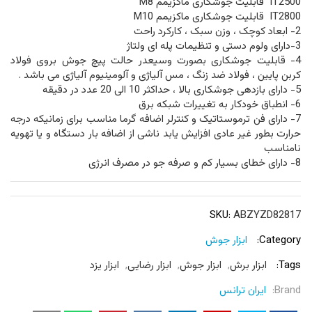
IT2500 قابلیت جوشکاری ماکزیمم M8
IT2800 قابلیت جوشکاری ماکزیمم M10
2- ابعاد کوچک ، وزن سبک ، کارکرد راحت
3-دارای ولوم دستی و تنظیمات پله ای ولتاژ
4- قابلیت جوشکاری بصورت وسیعدر حالت پیچ جوش بروی فولاد
کربن پایین ، فولاد ضد زنگ ، مس آلیاژی و آلومینیوم آلیاژی می باشد .
5- دارای بازدهی جوشکاری بالا ، حداکثر 10 الی 20 عدد در دقیقه
6- انطباق خودکار به تغییرات شبکه برق
7- دارای فن ترموستاتیک و کنترلر اضافه گرما مناسب برای زمانیکه درجه
حرارت بطور غیر عادی افزایش یابد ناشی از اضافه بار دستگاه و یا تهویه
نامناسب
8- دارای خطای بسیار کم و صرفه جو در مصرف انرژی
SKU:
ABZYZD82817
Category:
ابزار جوش
Tags:
ابزار برش
,
ابزار جوش
,
ابزار رضایی
,
ابزار یزد
Brand:
ایران ترانس