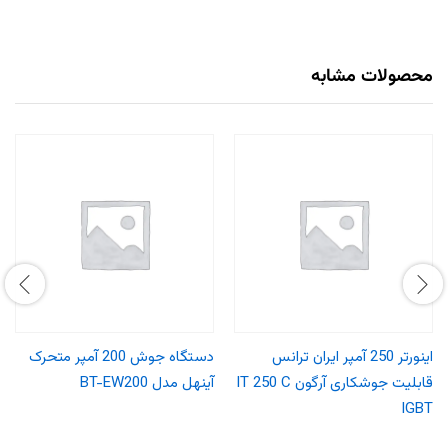
محصولات مشابه
اینورتر 250 آمپر ایران ترانس
دستگاه جوش 200 آمپر متحرک
قابلیت جوشکاری آرگون IT 250 C
آینهل مدل BT-EW200
IGBT