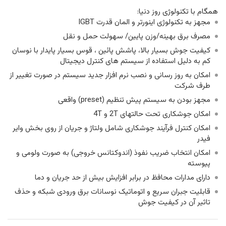
همگام با تکنولوژی روز دنیا:
مجهز به تکنولوژی اینورتر و المان قدرت IGBT
مصرف برق بهینه/وزن پایین/ سهولت حمل و نقل
کیفیت جوش بسیار بالا، پاشش پائین ، قوس بسیار پایدار با نوسان
کم به دلیل استفاده از سیستم های کنترل دیجیتال
امکان به روز رسانی و نصب نرم افزار جدید سیستم در صورت تغییر از
طرف شرکت
مجهز بودن به سیستم پیش تنظیم (preset) واقعی
امکان جوشکاری تحت حالتهای 2T و 4T
امکان کنترل فرآیند جوشکاری شامل ولتاژ و جریان از روی بخش وایر
فیدر
امکان انتخاب ضریب نفوذ (اندوکتانس خروجی) به صورت ولومی و
پیوسته
دارای مدارات محافظ در برابر افزایش بیش از حد جریان و دما
قابلیت جبران سریع و اتوماتیک نوسانات برق ورودی شبکه و حذف
تاثیر آن در کیفیت جوش