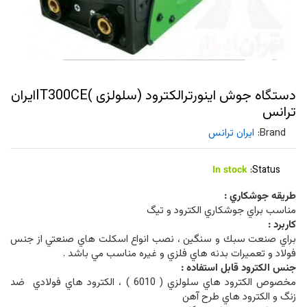
دستگاه جوش اینورترالکترود (سلولزی )IT300CEایران
ترانس
Brand:
ایران ترانس
In stock
Status:
طريقه جوشكاري :
مناسب براي جوشكاري الكترود و تيگ
كاربرد :
براي صنعت سبك و سنگين ، نصب انواع اسكلت هاي صنعتي از جنس
فولاد و تعميرات بدنه هاي فلزي و غيره مناسب مي باشد .
جنس الكترود قابل استفاده :
مخصوص الكترود هاي سلولزي ( 6010 ) ، الكترود هاي فولادي ضد
زنگ و الكترود هاي طرح آهن