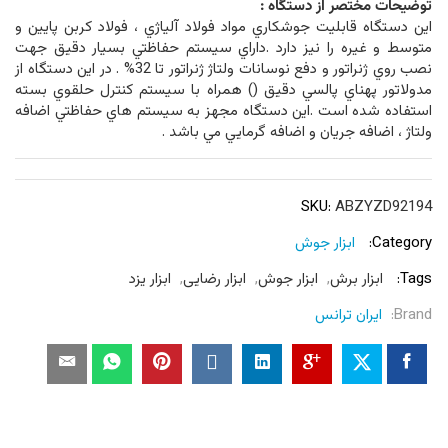
توضيحات مختصر از دستگاه :
اين دستگاه قابليت جوشكاري مواد فولاد آلياژي ، فولاد كربن پايين و
متوسط و غيره را نيز دارد .داراي سيستم حفاظتي بسيار دقيق جهت
نصب روي ژنراتور و دفع نوسانات ولتاژ ژنراتور تا 32% . در اين دستگاه از
مدولاتور پهناي پالسي دقيق () همراه با سيستم كنترل حلقوي بسته
استفاده شده است .اين دستگاه مجهز به سيستم هاي حفاظتي اضافه
ولتاژ ، اضافه جريان و اضافه گرمايي مي باشد .
SKU:
ABZYZD92194
Category:
ابزار جوش
Tags:
ابزار برش
,
ابزار جوش
,
ابزار رضایی
,
ابزار یزد
Brand:
ایران ترانس