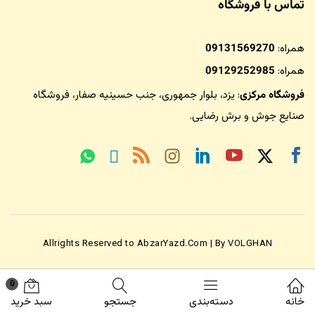
تماس با فروشگاه
همراه:
09131569270
همراه:
09129252985
فروشگاه مرکزی
: یزد، بلوار جمهوری، جنب حسینیه صفار،
فروشگاه
صنایع جوش و برش رضایی
.
Allrights Reserved to AbzarYazd.Com | By VOLGHAN
0
خانه
دسته‌بندی
جستجو
سبد خرید