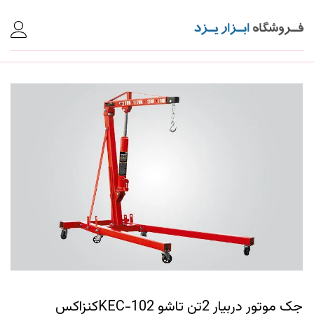
جک موتور دربیار 2تن تاشو KEC-102کنزاکس