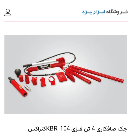
جک صافکاری 4 تن فلزی KBR-104کنزاکس