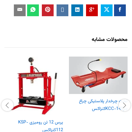
محصولات مشابه
تخت چرخدار پلاستیکی چراغ
دارKCC-140کنزاکس
پرس 12 تن رومیزی KSP-
112کنزاکس