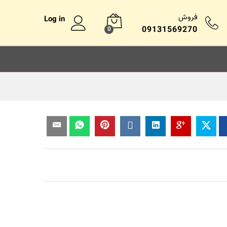
فروش
Log in
09131569270
0