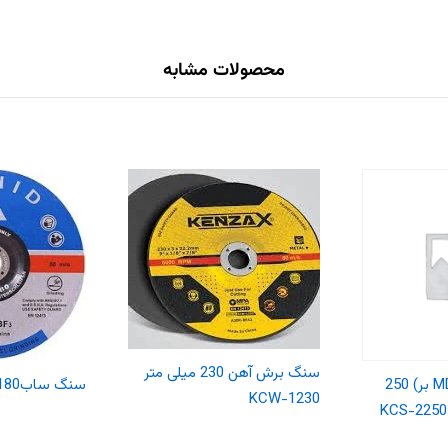
محصولات مشابه
سنگ برش آهن 230 میلی متر
تیغ اره الماسه (MDF بر) 250
سنگ ساب180تسمه سفید
KCW-1230