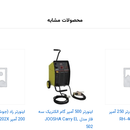
محصولات مشابه
دستگاه جوش اینورتر 250 آمپر
اینورتر 500 آمپر گام الکتریک سه
اینورتر راد (ج
فاز مدل JOOSHA Carry EL
200 آمپر ARC-202X
502