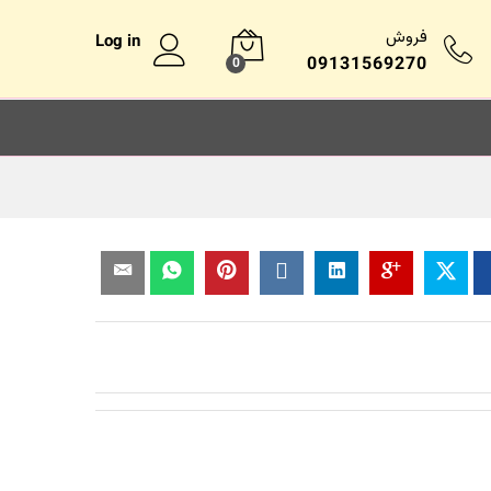
فروش
Log in
09131569270
0