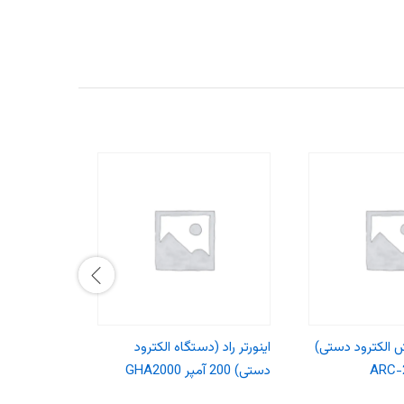
وش الکترود دستی)
اینورتر راد (دستگاه الکترود
ا
دستی) 200 آمپر GHA2000
C IGBT