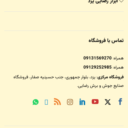
ابزار رضایی یزد
تماس با فروشگاه
همراه:
09131569270
همراه:
09129252985
فروشگاه مرکزی
: یزد، بلوار جمهوری، جنب حسینیه صفار،
فروشگاه
صنایع جوش و برش رضایی
.