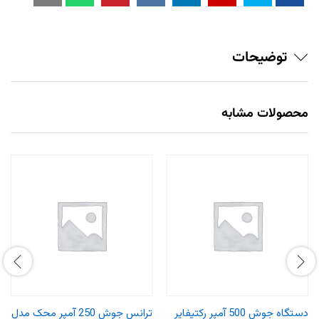
توضیحات
محصولات مشابه
دستگاه جوش 500 آمپر رکتیفایر
ترانس جوش 250 آمپر محک مدل