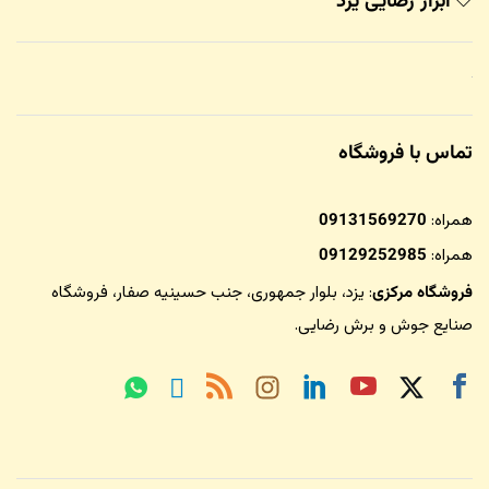
ابزار رضایی یزد
تماس با فروشگاه
همراه:
09131569270
همراه:
09129252985
فروشگاه مرکزی
: یزد، بلوار جمهوری، جنب حسینیه صفار،
فروشگاه
صنایع جوش و برش رضایی
.