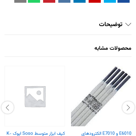
توضیحات
محصولات مشابه
E6010 و E7010 الکترودهای
کیف ابزار متوسط Soso ایوک K-