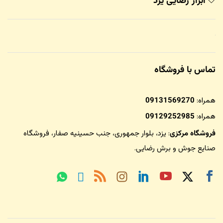
ابزار رضایی یزد
تماس با فروشگاه
همراه:
09131569270
همراه:
09129252985
فروشگاه مرکزی
: یزد، بلوار جمهوری، جنب حسینیه صفار،
فروشگاه
صنایع جوش و برش رضایی
.