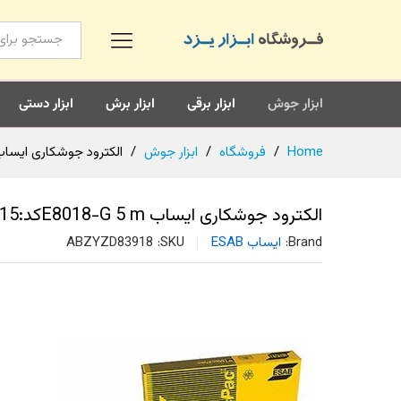
همه محصولات
ابزار جوش
ابزار برقی
ابزار برش
ابزار دستی
Home
/
فروشگاه
/
ابزار جوش
/
الکترود جوشکاری ایساب E8018-G 5 mکد:73.15
الکترود جوشکاری ایساب E8018-G 5 mکد:OK 73.15
Brand:
ایساب ESAB
SKU:
ABZYZD83918