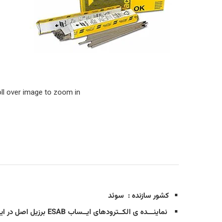
ll over image to zoom in
کشور سازنده
: سوئد
نماینـــده ی الکــترودهای ایــساب ESAB برزیل اصل در ایران