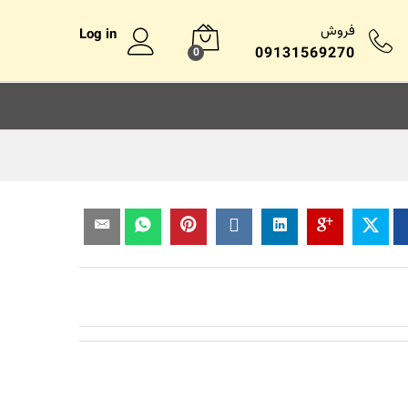
فروش
Log in
09131569270
0