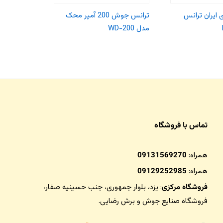
ی ایران ترانس
ترانس جوش 200 آمپر محک
مدل WD-200
رونیکس مدل 4620
تماس با فروشگاه
همراه:
09131569270
همراه:
09129252985
فروشگاه مرکزی
: یزد، بلوار جمهوری، جنب حسینیه صفار،
فروشگاه صنایع جوش و برش رضایی
.