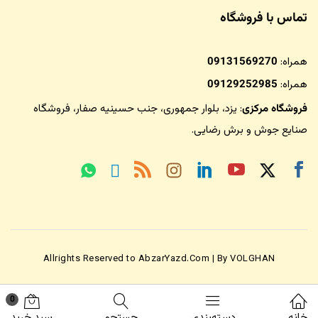
تماس با فروشگاه
همراه:
09131569270
همراه:
09129252985
فروشگاه مرکزی
: یزد، بلوار جمهوری، جنب حسینیه صفار،
فروشگاه
صنایع جوش و برش رضایی
.
Allrights Reserved to AbzarYazd.Com | By VOLGHAN
0
خانه
دسته‌بندی
جستجو
سبد خرید