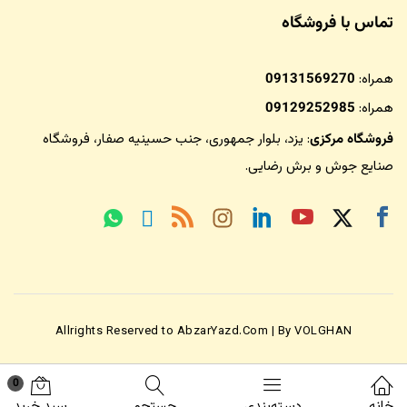
تماس با فروشگاه
همراه:
09131569270
همراه:
09129252985
فروشگاه مرکزی
: یزد، بلوار جمهوری، جنب حسینیه صفار،
فروشگاه
صنایع جوش و برش رضایی
.
Allrights Reserved to AbzarYazd.Com | By VOLGHAN
0
خانه
دسته‌بندی
جستجو
سبد خرید