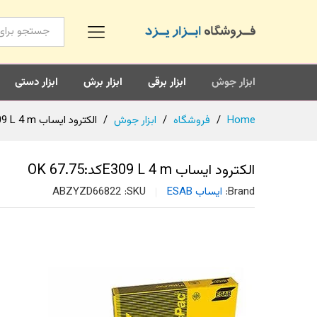
همه محصولات
ابزار جوش
ابزار برقی
ابزار برش
ابزار دستی
Home
/
فروشگاه
/
ابزار جوش
/
الکترود ایساب E309 L 4 mکد:OK 67.75
الکترود ایساب E309 L 4 mکد:OK 67.75
Brand:
ایساب ESAB
SKU:
ABZYZD66822