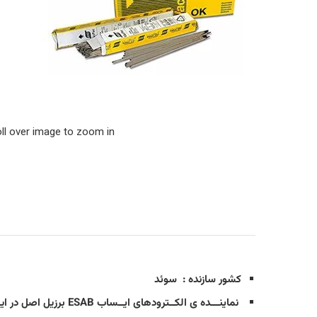
ll over image to zoom in
کشور سازنده
: سوئد
نماینـــده ی الکــترودهای ایــساب ESAB برزیل اصل در ایران