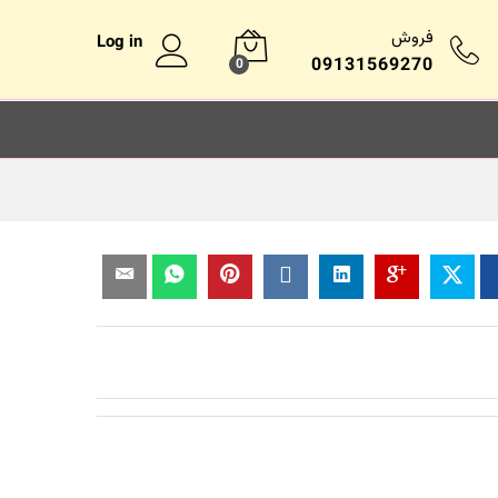
فروش
Log in
09131569270
0