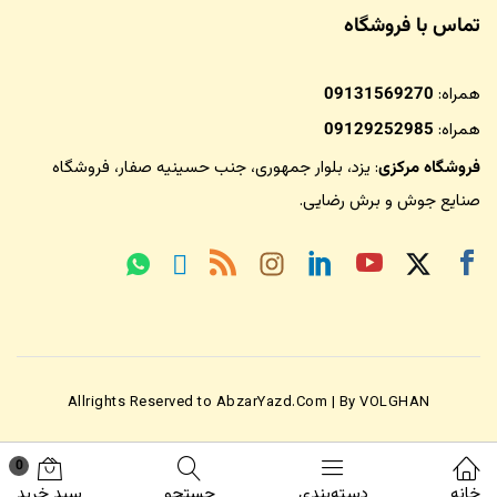
تماس با فروشگاه
همراه:
09131569270
همراه:
09129252985
فروشگاه مرکزی
: یزد، بلوار جمهوری، جنب حسینیه صفار،
فروشگاه
صنایع جوش و برش رضایی
.
Allrights Reserved to AbzarYazd.Com | By VOLGHAN
0
خانه
دسته‌بندی
جستجو
سبد خرید