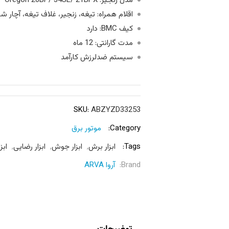
مدل زنجیر: Oregon 20BP/ 34SL/ 21BPX
اقلام همراه: تیغه، زنجیر، غلاف تیغه، آچار
کیف BMC: دارد
مدت گارانتی: 12 ماه
سیستم ضدلرزش کارآمد
SKU:
ABZYZD33253
Category:
موتور برق
Tags:
ابزار برش
,
ابزار جوش
,
ابزار رضایی
,
ابزا
Brand:
آروا ARVA