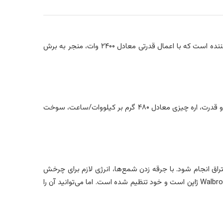
(بنزینی)، یکی از انواع اره­‌های کاربردی برای برش و قطع درختان و الوارهاست. اره موتوری مدل ۶۲۱۱ آروا، یک اره با زنجیری دوران کننده است که با اعمال قدرتی معادل ۲۴۰۰ وات، منجر به برش
قبل از استفاده از دستگاه باید، مخزن بنزین را با ترکیبی ۴۰ به ۱ از بنزین بدون سرب و روغن دو زمانه پر کنید. به هنگام کار با حداکثر سرعت و قدرت، اره چیزی معادل ۴۸۰ گرم بر کیلووات/ساعت، سوخت
د تا احتراق انجام شود. با جرقه زدن شمع­‌ها، انرژی لازم برای چرخش
زنجیر تامین می‌­شود. شمع‏‌ها از برند BOSCH هستند تا عمری بالاتر و کیفیتی بهتر داشته باشند. کاربراتور اره بنزینی ۶۲۱۱ آروا از برند معتبر Walbro ژاپن است و خود تنظیم شده است. اما می‌­توانید آن را