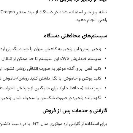
ت
راحتی انجام دهید.
سیستم‌های محافظتی دستگاه
زنجیر ایمنی: این زنجیر به کاهش میزان یا شدت لگدزنی اره 
سیستم ضدلرزش AVS: این سیستم تا حد ممکن از انتقال لرزه­ها به اندام جلوگیری می­‌کند.
کلید قفل: برای آنکه موتور به صورت اتفاقی روشن نشود، 
کلید روشن و خاموش: با نگه داشتن کلید روشن/خاموش دس
ترمز تیغه (محافظ جلو): برای جلوگیری از چرخش ناخواسته تی
نگهدارنده زنجیر: در صورت شکستن یا منحرف شدن زنجیر، م
گارانتی و خدمات پس از فروش
برای استفاده از گارانتی اره موتوری مدل ۶۲۱۱، با در دست داشتن کارت گارانتی، به مدت ۱۲ ماه، از خدمات پس ازفروش رایگان بی قید و شرط بهره­‌مند شوید.