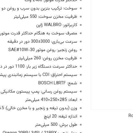
حداکثر قدرت موتور: 2400 وات
سوخت: ترکیب بنزین بدون سرب و روغن دو زمانه (ب
ظرفیت مخزن سوخت: 550 میلی‌لیتر
کاربراتور: WALBRO ژاپن
مصرف سوخت به هنگام حداکثر قدرت موتور: 480 گرم بر کیلو وات/ساع
سرعت بی‌باری: 3000±300 دور در دقیقه
روغن زنجیر: روغن موتور SAE#10W-30
ظرفیت مخزن روغن: 260 میلی‌لیتر
حداکثر سرعت دستگاه زیر بار: 1100 دور در دقیقه
سیستم احتراق: CDI‌ با سیستم زمانبندی پیشرفته
شمع: BOSCH L8RTF
سیستم روغن رسانی: پمپ پیستون مکانیکی با
ابعاد: 285×250×410 میلی‌متر
وزن (بدون تیغه و زنجیر و با مخزن خالی): 5.5 کیلوگرم
Ro
اندازه تیغه: 20 اینچ
طول برش: 500 میلی‌متر