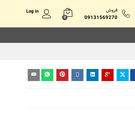
فروش
Log in
09131569270
0