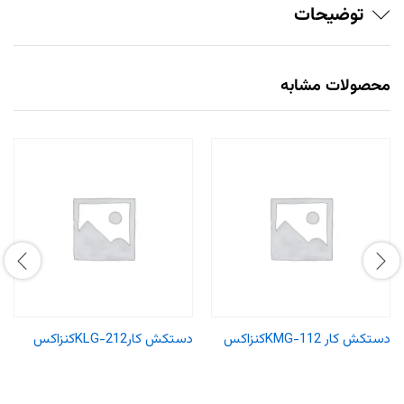
توضیحات
محصولات مشابه
دستکش کار KMG-112کنزاکس
دستکش کارKLG-212کنزاکس