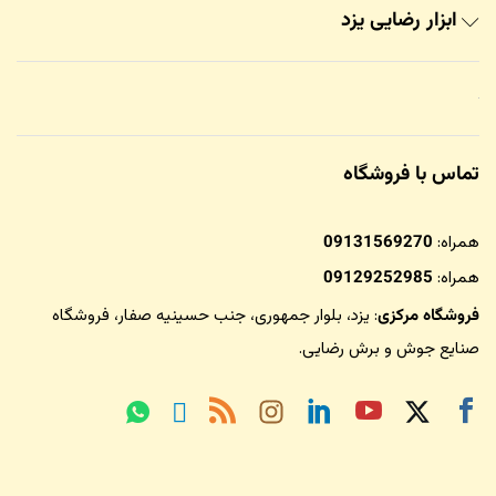
ابزار رضایی یزد
تماس با فروشگاه
همراه:
09131569270
همراه:
09129252985
فروشگاه مرکزی
: یزد، بلوار جمهوری، جنب حسینیه صفار،
فروشگاه
صنایع جوش و برش رضایی
.