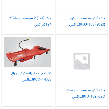
جک 3 تن سوسماری کورسی
جک (1/4) 2 سوسماریKGJ-
(کوتاه) KGJ-103کنزاکس
124کنزاکس
تخت چرخدار پلاستیکی چراغ
دارKCC-140کنزاکس
جک 2 تن سوسماری دسته
گردان KFJ-102کنزاکس