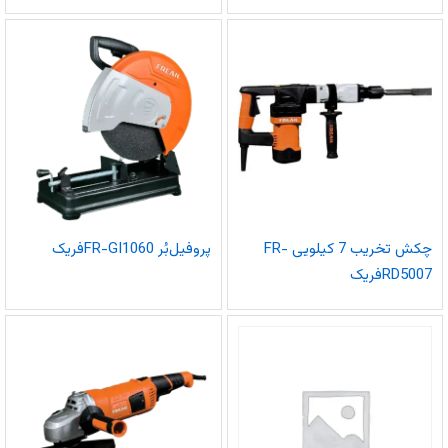
چکش تخریب 7 کیلویی FR-
پروفیل‌بُر FR-GI1060فریک
RD5007فریک