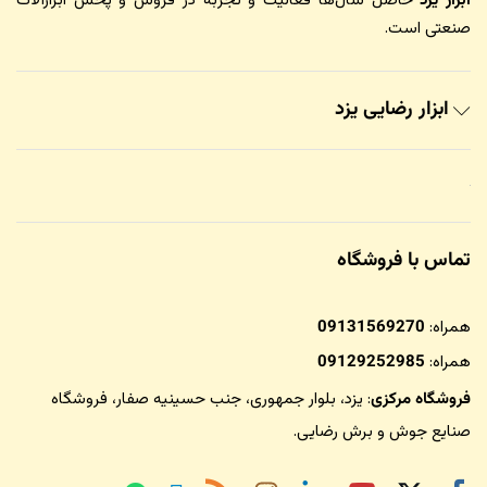
ابزار یزد
حاصل سال‌ها فعالیت و تجربه در فروش و پخش ابزارآلات
صنعتی است.
ابزار رضایی یزد
تماس با فروشگاه
همراه:
09131569270
همراه:
09129252985
فروشگاه مرکزی
: یزد، بلوار جمهوری، جنب حسینیه صفار،
فروشگاه
صنایع جوش و برش رضایی
.