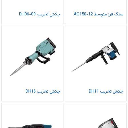
سنگ فرز متوسط AG150-12
چکش تخریب DH06-09
چکش تخریب DH11
چکش تخریب DH16