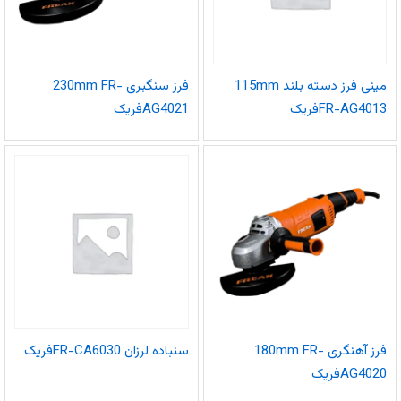
مینی فرز دسته بلند 115mm
فرز سنگبری 230mm FR-
FR-AG4013فریک
AG4021فریک
فرز آهنگری 180mm FR-
سنباده لرزان FR-CA6030فریک
AG4020فریک